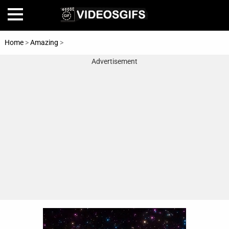
Home
>
Amazing
>
Magic
Advertisement
Home
Amazing
Animals
🎞
Animations
FAIL
Food