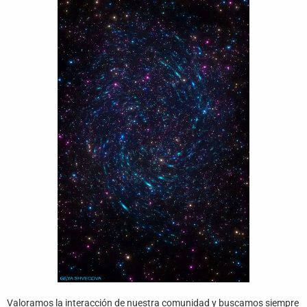
Funny
Games
LOL
Love
OMG
Sports
WTF
Valoramos la interacción de nuestra comunidad y buscamos siempre