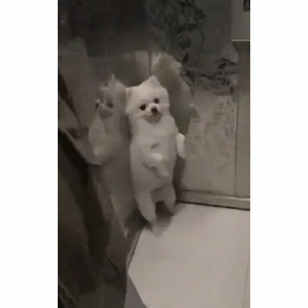
Funny
Games
LOL
Love
OMG
Sports
WTF