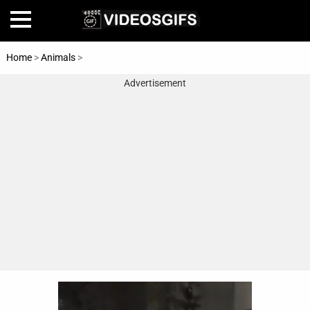
Home
>
Animals
>
Dogs
Advertisement
Home
Amazing
Animals
🎞
Animations
FAIL
Food