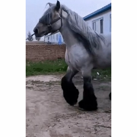
Funny
Games
LOL
Love
OMG
Sports
WTF