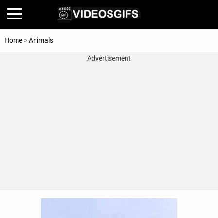
Home
>
Animals
Advertisement
Home
Amazing
Animals
🎞
Animations
FAIL
Food