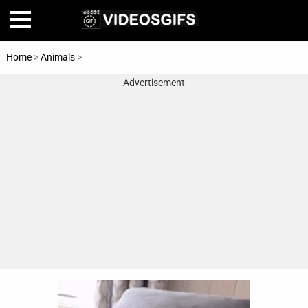
Home
>
Animals
>
Relationships
Advertisement
Home
Amazing
Animals
🎞
Animations
FAIL
Food