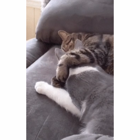
Funny
Games
LOL
Love
OMG
Sports
WTF