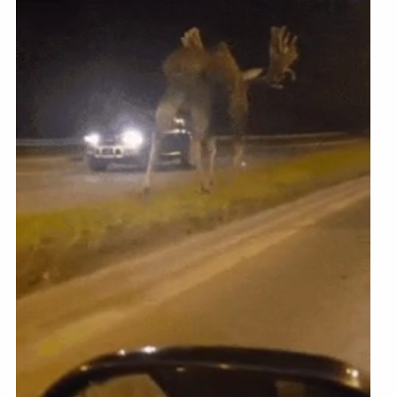
Funny
Games
LOL
Love
OMG
Sports
WTF