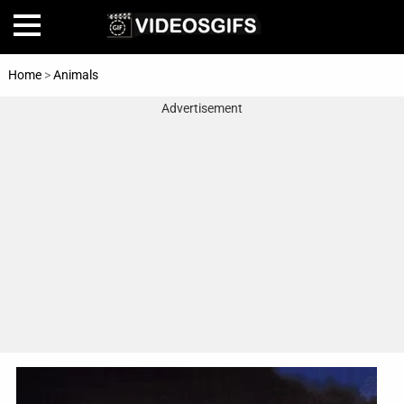
Home
>
Animals
Advertisement
Home
Amazing
Animals
🎞
Animations
FAIL
Food