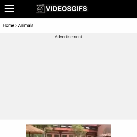
Home
>
Animals
Advertisement
Home
Amazing
Animals
🎞
Animations
FAIL
Food