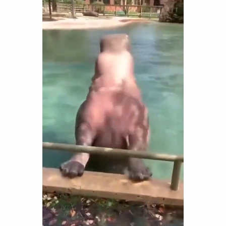
Funny
Games
LOL
Love
OMG
Sports
WTF