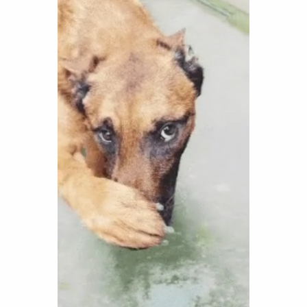
Funny
Games
LOL
Love
OMG
Sports
WTF