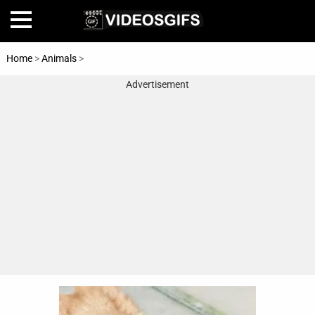
Home
>
Animals
>
Dogs
Advertisement
Home
Amazing
Animals
🎞
Animations
FAIL
Food