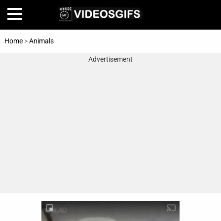
Home
>
Animals
Advertisement
Home
Amazing
Animals
🎞
Animations
FAIL
Food