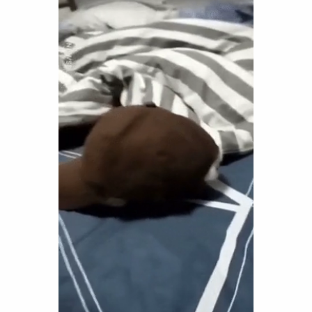
Funny
Games
LOL
Love
OMG
Sports
WTF