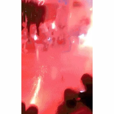
Funny
Games
LOL
Love
OMG
Sports
WTF