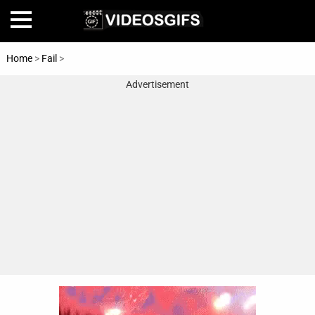
Home
>
Fail
>
Christmas
Advertisement
Home
Amazing
Animals
🎞
Animations
FAIL
Food