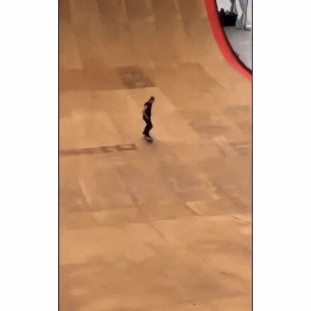
Funny
Games
LOL
Love
OMG
Sports
WTF