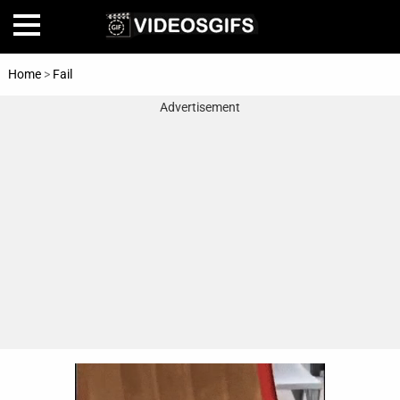
Home
>
Fail
Advertisement
Home
Amazing
Animals
🎞
Animations
FAIL
Food