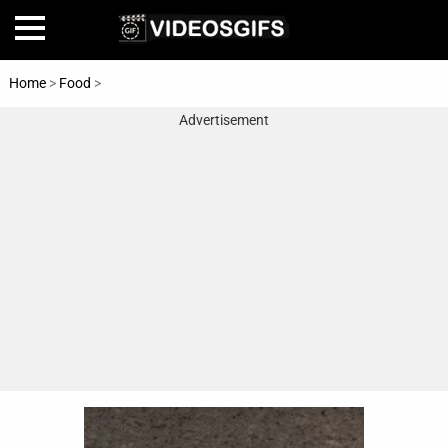
Home
>
Food
>
Pizza
Advertisement
Home
Amazing
Animals
🎞
Animations
FAIL
Food