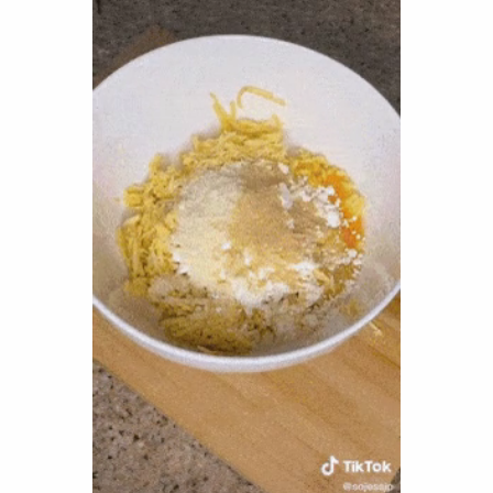
Funny
Games
LOL
Love
OMG
Sports
WTF