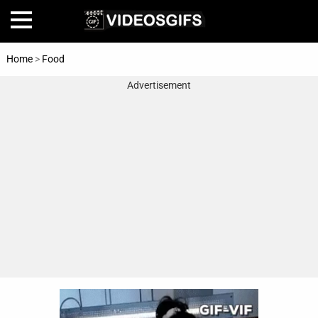
Home
>
Food
Advertisement
Home
Amazing
Animals
🎞
Animations
FAIL
Food