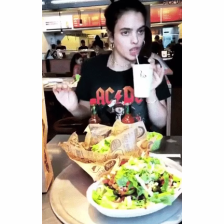
Funny
Games
LOL
Love
OMG
Sports
WTF