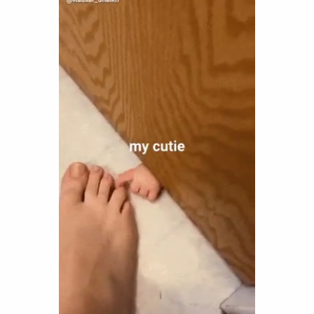
Funny
Games
LOL
Love
OMG
Sports
WTF