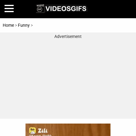
Home
>
Funny
>
Babies
Advertisement
Home
Amazing
Animals
🎞
Animations
FAIL
Food