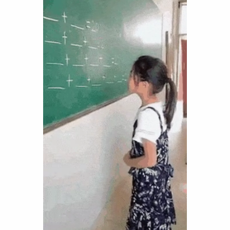
Funny
Games
LOL
Love
OMG
Sports
WTF