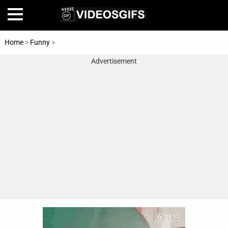
Home
>
Funny
>
Math
Advertisement
Home
Amazing
Animals
🎞
Animations
FAIL
Food