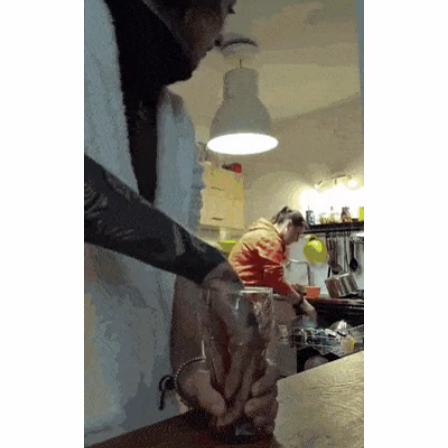
Funny
Games
LOL
Love
OMG
Sports
WTF