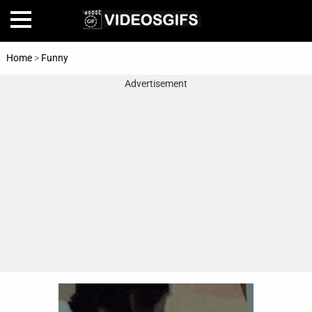
Home
>
Funny
Advertisement
Home
Amazing
Animals
🎞
Animations
FAIL
Food