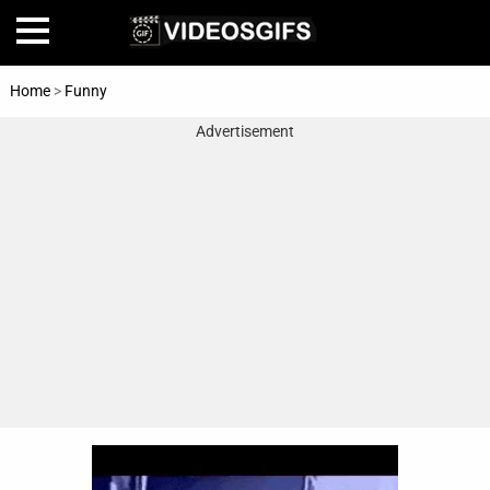
Home
>
Funny
Advertisement
Home
Amazing
Animals
🎞
Animations
FAIL
Food