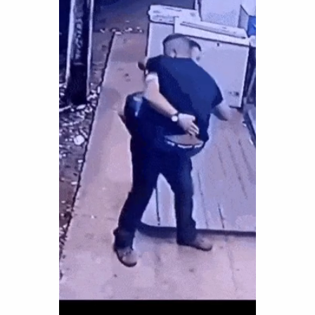
Funny
Games
LOL
Love
OMG
Sports
WTF