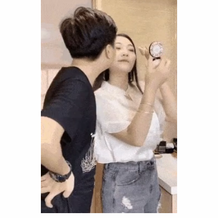
Funny
Games
LOL
Love
OMG
Sports
WTF