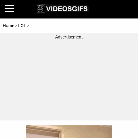
Home
>
LOL
>
Makeup
Advertisement
Home
Amazing
Animals
🎞
Animations
FAIL
Food