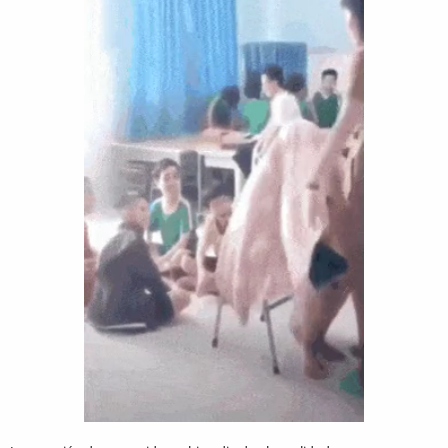
Funny
Games
LOL
Love
OMG
Sports
WTF