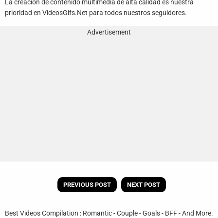
La creación de contenido multimedia de alta calidad es nuestra
prioridad en VideosGifs.Net para todos nuestros seguidores.
Advertisement
PREVIOUS POST
NEXT POST
Best Videos Compilation : Romantic - Couple - Goals - BFF - And More.