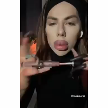
Funny
Games
LOL
Love
OMG
Sports
WTF