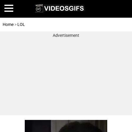
Home
>
LOL
Advertisement
Home
Amazing
Animals
🎞
Animations
FAIL
Food