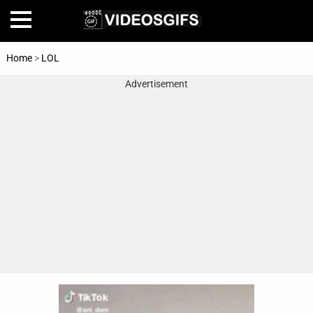
Home
>
LOL
Advertisement
Home
Amazing
Animals
🎞
Animations
FAIL
Food