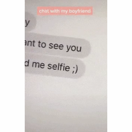
Funny
Games
LOL
Love
OMG
Sports
WTF