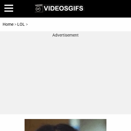
Home
>
LOL
>
Hack
Advertisement
Home
Amazing
Animals
🎞
Animations
FAIL
Food