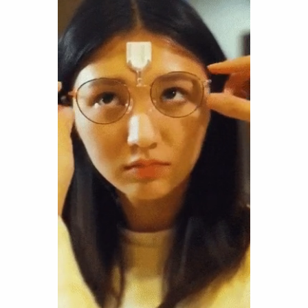
Funny
Games
LOL
Love
OMG
Sports
WTF