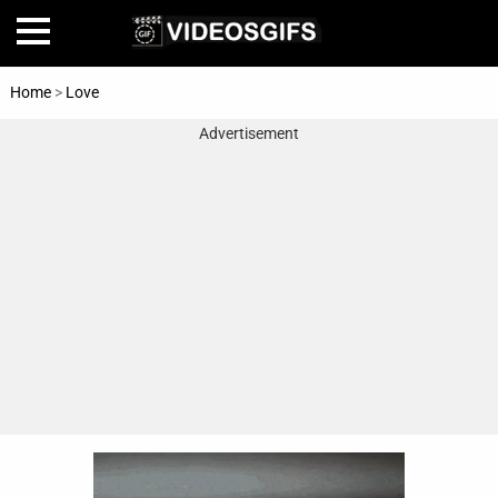
Home
>
Love
Advertisement
Home
Amazing
Animals
🎞
Animations
FAIL
Food