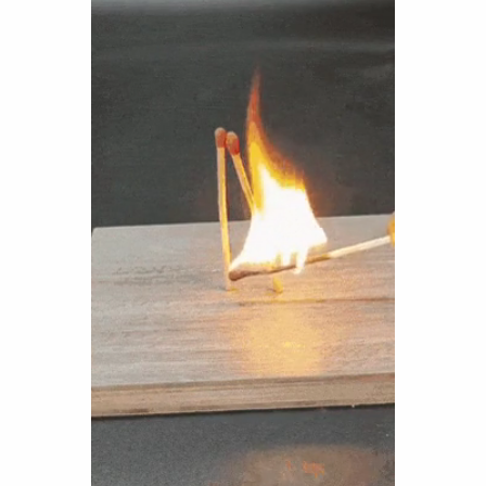
Funny
Games
LOL
Love
OMG
Sports
WTF