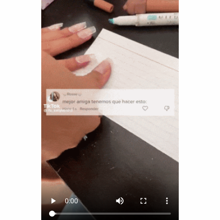
Funny
Games
LOL
Love
OMG
Sports
WTF