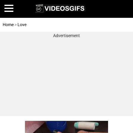
Home
>
Love
Advertisement
Home
Amazing
Animals
🎞
Animations
FAIL
Food