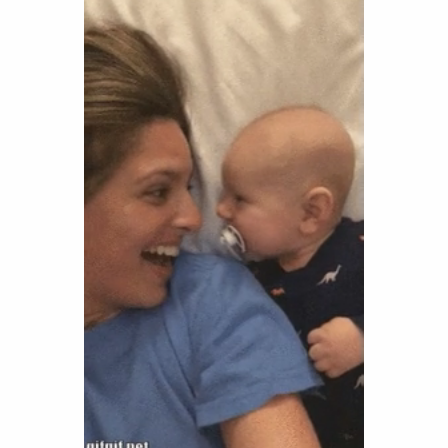
Funny
Games
LOL
Love
OMG
Sports
WTF