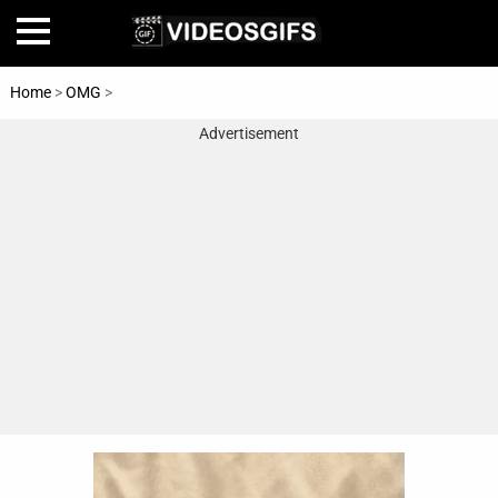
Home
>
OMG
>
Babies
Advertisement
Home
Amazing
Animals
🎞
Animations
FAIL
Food