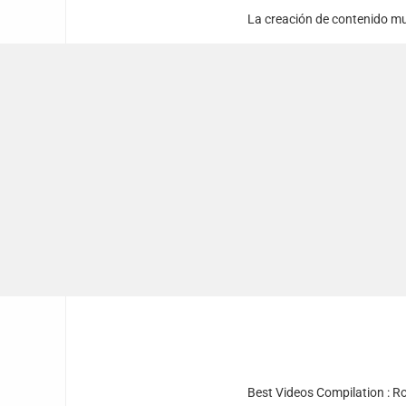
La creación de contenido mu
Best Videos Compilation : R