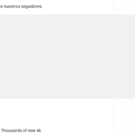
os nuestros seguidores.
e. Thousands of new 4k