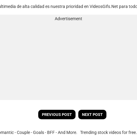
ltimedia de alta calidad es nuestra prioridad en VideosGifs.Net para tod
Advertisement
PREVIOUS POST
NEXT POST
omantic - Couple - Goals - BFF - And More. Trending stock videos for fre