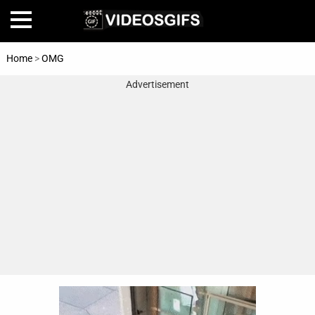
Home
>
OMG
Advertisement
Home
Amazing
Animals
🎞
Animations
FAIL
Food