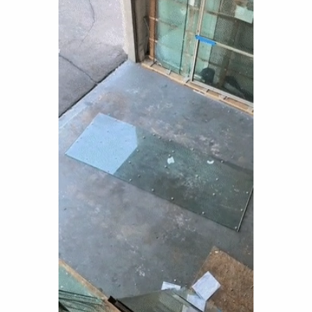
Funny
Games
LOL
Love
OMG
Sports
WTF