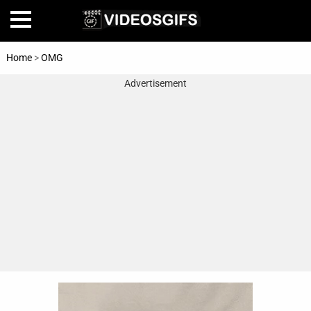
Home
>
OMG
Advertisement
Home
Amazing
Animals
🎞
Animations
FAIL
Food