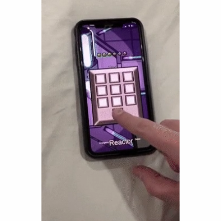
Funny
Games
LOL
Love
OMG
Sports
WTF