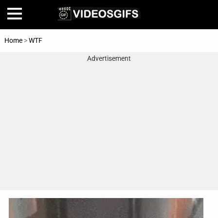
Home
>
WTF
Advertisement
Home
Amazing
Animals
🎞
Animations
FAIL
Food