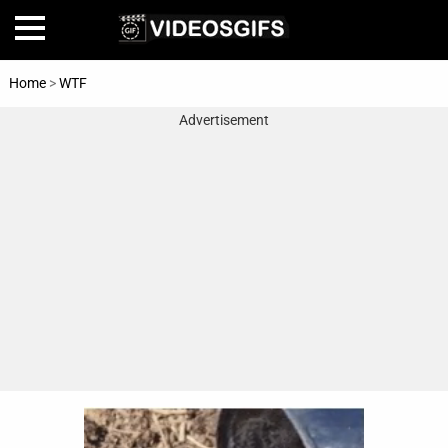
Home
>
WTF
Advertisement
Home
Amazing
Animals
🎞
Animations
FAIL
Food