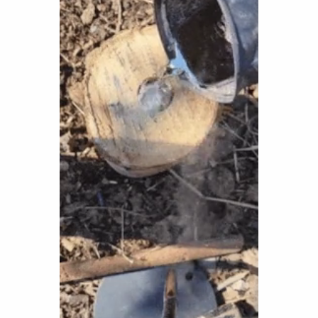
Funny
Games
LOL
Love
OMG
Sports
WTF