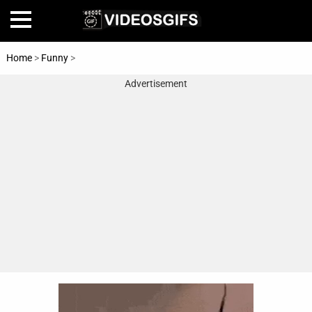
Home
>
Funny
>
Grandma
Advertisement
Home
Amazing
Animals
🎞
Animations
FAIL
Food