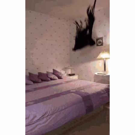
Funny
Games
LOL
Love
OMG
Sports
WTF