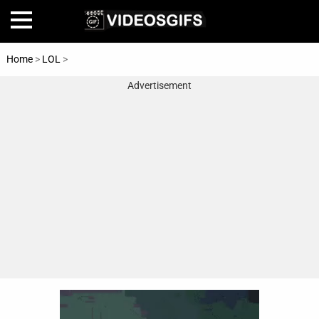
Home
>
LOL
>
Magic
Advertisement
Home
Amazing
Animals
🎞
Animations
FAIL
Food