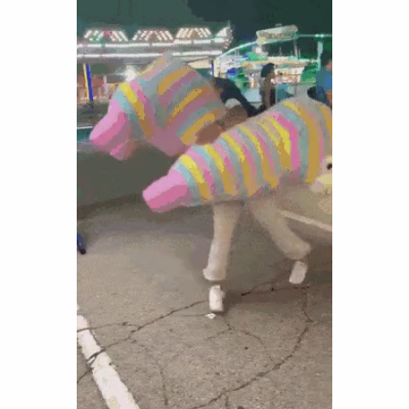
Funny
Games
LOL
Love
OMG
Sports
WTF