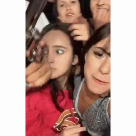
Funny
Games
LOL
Love
OMG
Sports
WTF