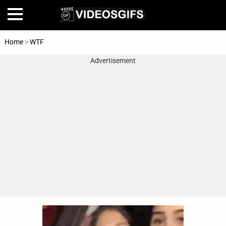
Home
>
WTF
Advertisement
Home
Amazing
Animals
🎞
Animations
FAIL
Food